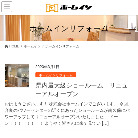
コ
ナ
ン
ビ
テ
ゲ
ン
ー
ホームインリフォーム
ツ
シ
に
ョ
移
ン
HOME
ホームイン
ホームインリフォーム
動
に
移
動
2023年3月1日
ホームインリフォーム
県内最大級ショールーム リニュ
ーアルオープン
おはようございます！ 株式会社ホームインでございます。 今回、
介良のパワーセンターの近くにあったショールームが南久保にパ
ワーアップしてリニューアルオープンいたしました！ ドー
ン！！！！！！！！ ようやく皆さんに来て見てい […]